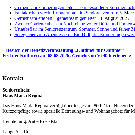
Gemeinsam Erinnerungen teilen – ein besonderer Sommernachm
Fantakuchen weckt Erinnerungen im Seniorenzentrum
5. März
Gemeinsam erleben – gemeinsam genießen
11. August 2025
Zweiter Gartenclub – ein Nachmittag voller Düfte und Farben
4
Urlaubsflair im Seniorenzentrum: Sommer, Sonne und feiner Zi
Spiegeleier zum Abendessen – Ein Duft, der Erinnerungen wec
«
Besuch der Benefizveranstaltung „Oldtimer für Oldtimer“
Fest der Kulturen am 08.08.2026- Gemeinsam Vielfalt erleben
»
Seitenspalte
Kontakt
Seniorenheim
Haus Maria Regina
Das Haus Maria Regina verfügt über insgesamt 80 Plätze. Neben der G
Kurzzeitpflege sowie spezielle Betreuungs- und Wohnangebote für 
Heimleitung: Antje Rostalski
Lange Str. 16