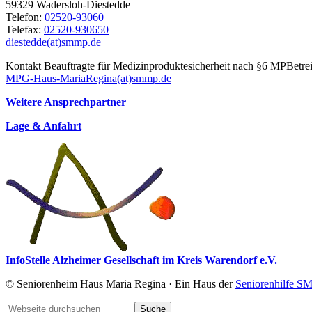
59329 Wadersloh-Diestedde
Telefon:
02520-93060
Telefax:
02520-930650
diestedde(at)smmp.de
Kontakt Be­auf­trag­te für Me­di­zin­pro­dukte­sicher­heit nach §6 MPBet
MPG-Haus-MariaRegina(at)smmp.de
Weitere Ansprechpartner
Lage & Anfahrt
InfoStelle Alzheimer Gesellschaft im Kreis Warendorf e.V.
© Seniorenheim Haus Maria Regina · Ein Haus der
Seniorenhilfe 
Footer
Webseite