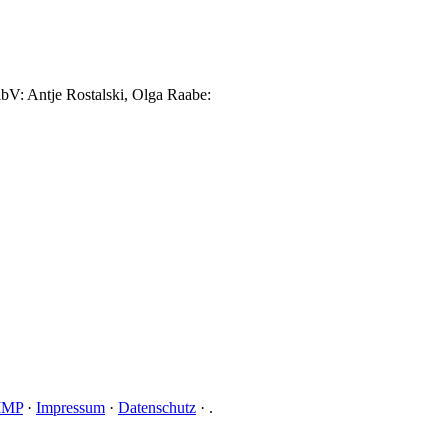
reibV: Antje Rostalski, Olga Raabe:
SMMP
·
Impressum
·
Datenschutz
·
.