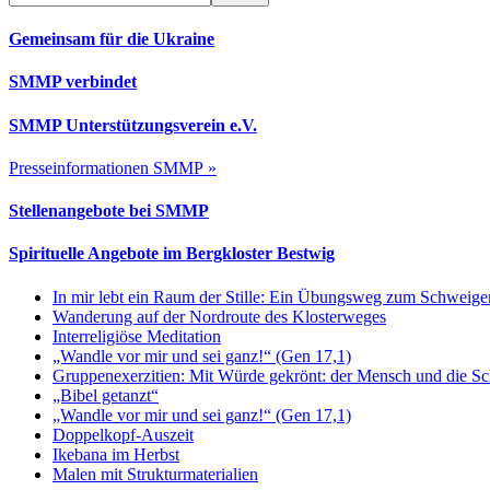
durchsuchen
Gemeinsam für die Ukraine
SMMP verbindet
SMMP Unterstützungsverein e.V.
Presseinformationen SMMP »
Stellenangebote bei SMMP
Spirituelle Angebote im Bergkloster Bestwig
In mir lebt ein Raum der Stille: Ein Übungsweg zum Schweig
Wanderung auf der Nordroute des Klosterweges
Interreligiöse Meditation
„Wandle vor mir und sei ganz!“ (Gen 17,1)
Gruppenexerzitien: Mit Würde gekrönt: der Mensch und die S
„Bibel getanzt“
„Wandle vor mir und sei ganz!“ (Gen 17,1)
Doppelkopf-Auszeit
Ikebana im Herbst
Malen mit Strukturmaterialien