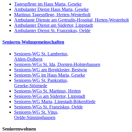
Tagespflege im Haus Maria, Geseke
Ambulanter Dienst Haus Maria, Geseke
Martinus Tagespflege, Herten-Westerholt
Ambulante Dienste am Gertrudis-Hospital, Herten-Westerholt
Ambulanter Dienst am Südertor, Lippstadt
Ambulanter Dienst St. Franziskus, Oelde
Senioren-Wohngemeinschaften
Senioren-WG St. Lambertus,
Ahlen-Dolberg
Senioren-WGs St. Ida, Dorsten-Holsterhausen
Senioren-WG am Bergkloster, Bestwig
Senioren-WG im Haus Maria, Geseke
Senioren-WG St. Pankratius,
Geseke-Störmede
Senioren-WGs St. Martinus, Herten
Senioren-WGs am Südertor, Lippstadt
Senioren-WG Maria, Lippstadt-Bökenförde
Senioren-WGs St. Franziskus, Oelde
Senioren-WG St. Vitus,
Oelde-Sünninghausen
Seniorenwohnen