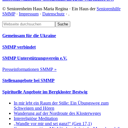
© Seniorenheim Haus Maria Regina · Ein Haus der
Seniorenhilfe
SMMP
·
Impressum
·
Datenschutz
·
.
Footer
Webseite
durchsuchen
Gemeinsam für die Ukraine
SMMP verbindet
SMMP Unterstützungsverein e.V.
Presseinformationen SMMP »
Stellenangebote bei SMMP
Spirituelle Angebote im Bergkloster Bestwig
In mir lebt ein Raum der Stille: Ein Übungsweg zum
Schweigen und Hören
Wanderung auf der Nordroute des Klosterweges
Interreligiöse Meditation
„Wandle vor mir und sei ganz!“ (Gen 17,1)