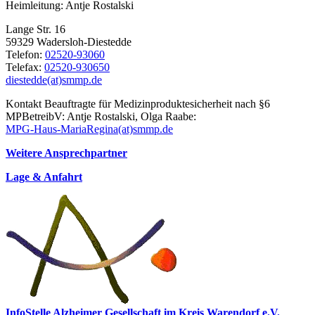
Heimleitung: Antje Rostalski
Lange Str. 16
59329 Wadersloh-Diestedde
Telefon:
02520-93060
Telefax:
02520-930650
diestedde(at)smmp.de
Kontakt Be­auf­trag­te für Me­di­zin­pro­dukte­sicher­heit nach §6
MPBetreibV: Antje Rostalski, Olga Raabe:
MPG-Haus-MariaRegina(at)smmp.de
Weitere Ansprechpartner
Lage & Anfahrt
InfoStelle Alzheimer Gesellschaft im Kreis Warendorf e.V.