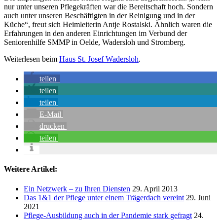
nur unter unseren Pflegekräften war die Bereitschaft hoch. Sondern
auch unter unseren Beschäftigten in der Reinigung und in der
Küche“, freut sich Heimleiterin Antje Rostalski. Ähnlich waren die
Erfahrungen in den anderen Einrichtungen im Verbund der
Seniorenhilfe SMMP in Oelde, Wadersloh und Stromberg.
Weiterlesen beim
Haus St. Josef Wadersloh
.
teilen
teilen
teilen
E-Mail
drucken
teilen
Weitere Artikel:
Ein Netzwerk – zu Ihren Diensten
29. April 2013
Das 1&1 der Pflege unter einem Trägerdach vereint
29. Juni
2021
Pflege-Ausbildung auch in der Pandemie stark gefragt
24.